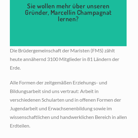
Hier klicken
Sie wollen mehr über unseren
Gründer, Marcellin Champagnat
lernen?
Die Brüdergemeinschaft der Maristen (FMS) zählt
heute annähernd 3100 Mitglieder in 81 Ländern der
Erde.
Alle Formen der zeitgemäßen Erziehungs- und
Bildungsarbeit sind uns vertraut: Arbeit in
verschiedenen Schularten und in offenen Formen der
Jugendarbeit und Erwachsenenbildung sowie im
wissenschaftlichen und handwerklichen Bereich in allen
Erdteilen.