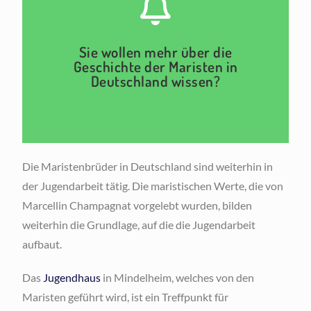
Hier klicken
Sie wollen mehr über die
Geschichte der Maristen in
Deutschland wissen?
Die Maristenbrüder in Deutschland sind weiterhin in
der Jugendarbeit tätig. Die maristischen Werte, die von
Marcellin Champagnat vorgelebt wurden, bilden
weiterhin die Grundlage, auf die die Jugendarbeit
aufbaut.
Das
Jugendhaus
in Mindelheim, welches von den
Maristen geführt wird, ist ein Treffpunkt für