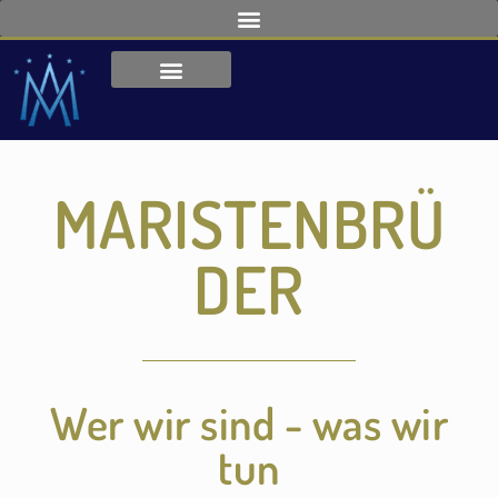
MARISTENBRÜ
DER
Wer wir sind - was wir
tun