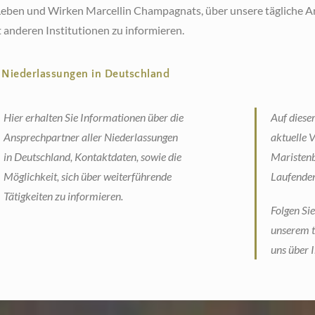
Laienmaristen und
Laienmaristen und
Laienmaristen und
as Leben und Wirken Marcellin Champagnats, über unsere tägliche
Brüdern
Brüdern
Brüdern
 anderen Institutionen zu informieren.
Niederlassungen in Deutschland
Hier erhalten Sie Informationen über die
Auf dieser
Ansprechpartner aller Niederlassungen
aktuelle 
in Deutschland, Kontaktdaten, sowie die
Maristenb
Möglichkeit, sich über weiterführende
Laufenden
Tätigkeiten zu informieren.
Folgen Si
unserem t
uns über 