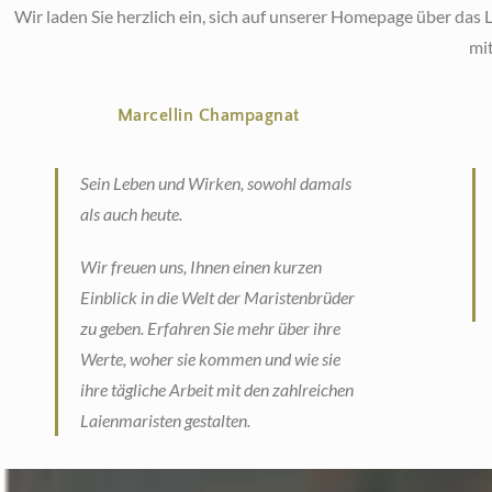
Hier
Hier
Hier
Wir laden Sie herzlich ein, sich auf unserer Homepage über d
klicken
klicken
klicken
mit
Hier klicken
Hier klicken
Hier klicken
Marcellin Champagnat
Sein Leben und Wirken, sowohl damals
als auch heute.
Wir freuen uns, Ihnen einen kurzen
Einblick in die Welt der Maristenbrüder
zu geben. Erfahren Sie mehr über ihre
Werte, woher sie kommen und wie sie
ihre tägliche Arbeit mit den zahlreichen
Laienmaristen gestalten.