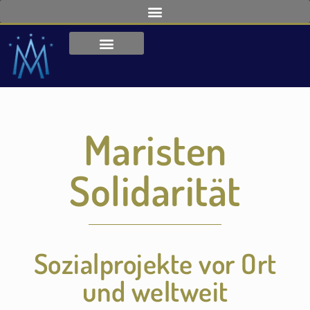
Maristen
Solidarität
Sozialprojekte vor Ort
und weltweit